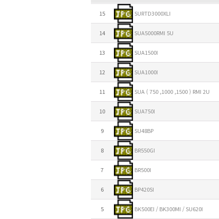
15
SURTD3000XLI
14
SUA5000RMI 5U
13
SUA1500I
12
SUA1000I
11
SUA ( 750 ,1000 ,1500 ) RMI 2U
10
SUA750I
9
SU48BP
8
BR550GI
7
BR500I
6
BP420SI
5
BK500EI / BK300MI / SU620I