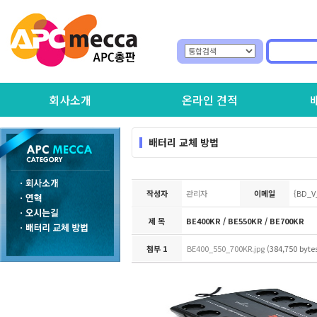
회사소개
온라인 견적
배터리 교체 방법
작성자
관리자
이메일
{BD_V
제 목
BE400KR / BE550KR / BE700KR
첨부 1
BE400_550_700KR.jpg
(384,750 byte