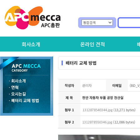
회사소개
온라인 견적
배터리 교체 방법
작성자
관리자
이메일
{BD_V
제 목
천안 자동차 부품 공장 전산실
첨부 1
1312878540344.jpg
(13,271 bytes)
첨부 2
1312878550346.jpg
(12,086 bytes)