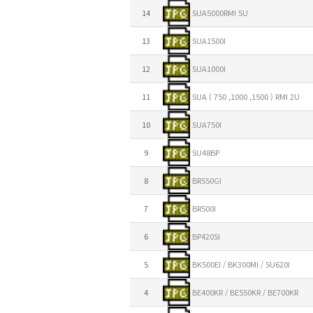
14
SUA5000RMI 5U
13
SUA1500I
12
SUA1000I
11
SUA ( 750 ,1000 ,1500 ) RMI 2U
10
SUA750I
9
SU48BP
8
BR550GI
7
BR500I
6
BP420SI
5
BK500EI / BK300MI / SU620I
4
BE400KR / BE550KR / BE700KR