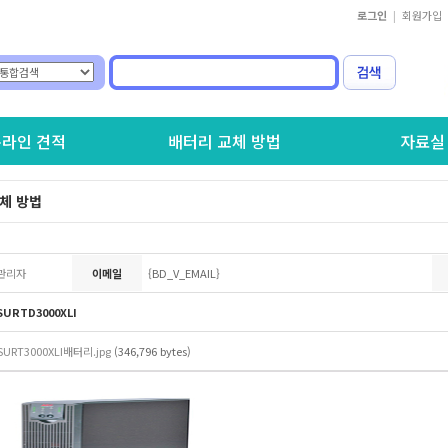
로그인
|
회원가입
라인 견적
배터리 교체 방법
자료실
체 방법
관리자
이메일
{BD_V_EMAIL}
SURTD3000XLI
SURT3000XLI배터리.jpg
(346,796 bytes)