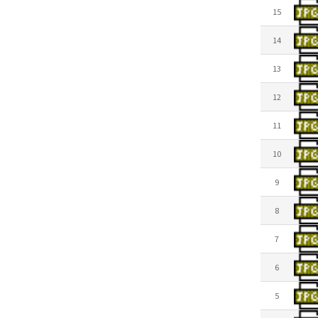
15
14
13
12
11
10
9
8
7
6
5