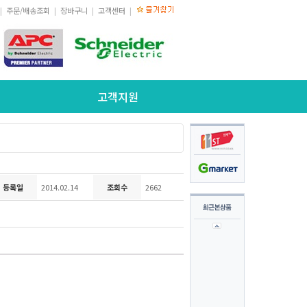
|
주문/배송조회
|
장바구니
|
고객센터
|
고객지원
등록일
2014.02.14
조회수
2662