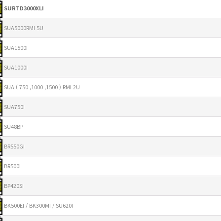
SURTD3000XLI
SUA5000RMI 5U
SUA1500I
SUA1000I
SUA ( 750 ,1000 ,1500 ) RMI 2U
SUA750I
SU48BP
BR550GI
BR500I
BP420SI
BK500EI / BK300MI / SU620I