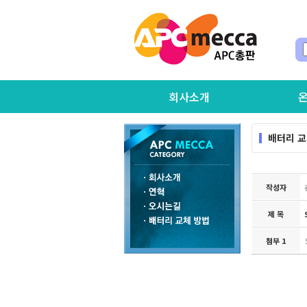
회사소개
온
배터리 교
작성자
제 목
첨부 1